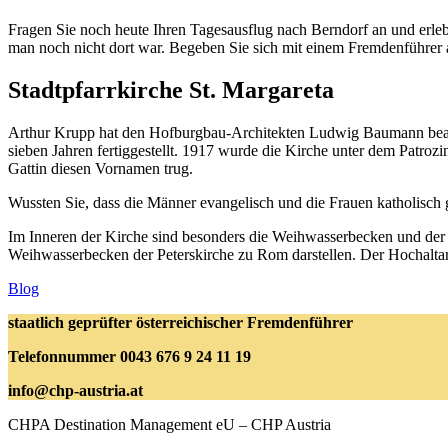
Fragen Sie noch heute Ihren Tagesausflug nach Berndorf an und erleb
man noch nicht dort war. Begeben Sie sich mit einem Fremdenführer a
Stadtpfarrkirche St. Margareta
Arthur Krupp hat den Hofburgbau-Architekten Ludwig Baumann beauft
sieben Jahren fertiggestellt. 1917 wurde die Kirche unter dem Patro
Gattin diesen Vornamen trug.
Wussten Sie, dass die Männer evangelisch und die Frauen katholisch
Im Inneren der Kirche sind besonders die Weihwasserbecken und de
Weihwasserbecken der Peterskirche zu Rom darstellen. Der Hochaltar
Blog
staatlich geprüfter österreichischer Fremdenführer
Telefonnummer
0043 676 9 24 11 19
info@chp-austria.at
CHPA Destination Management eU – CHP Austria