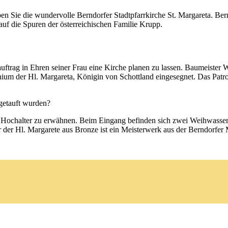
en Sie die wundervolle Berndorfer Stadtpfarrkirche St. Margareta. Ber
uf die Spuren der österreichischen Familie Krupp.
rag in Ehren seiner Frau eine Kirche planen zu lassen. Baumeister W
zinium der Hl. Margareta, Königin von Schottland eingesegnet. Das Pat
 getauft wurden?
r Hochalter zu erwähnen. Beim Eingang befinden sich zwei Weihwasse
 der Hl. Margarete aus Bronze ist ein Meisterwerk aus der Berndorfe