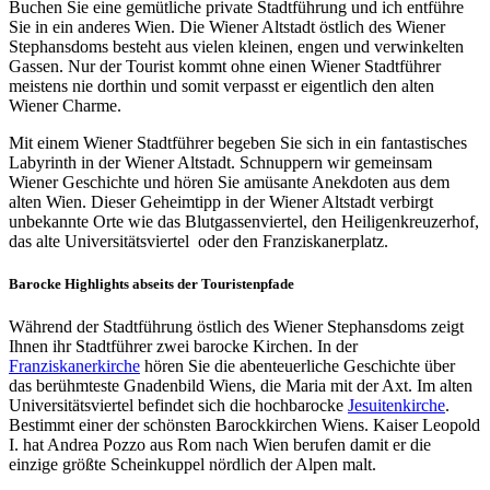
Buchen Sie eine gemütliche private Stadtführung und ich entführe
Sie in ein anderes Wien. Die Wiener Altstadt östlich des Wiener
Stephansdoms besteht aus vielen kleinen, engen und verwinkelten
Gassen. Nur der Tourist kommt ohne einen Wiener Stadtführer
meistens nie dorthin und somit verpasst er eigentlich den alten
Wiener Charme.
Mit einem Wiener Stadtführer begeben Sie sich in ein fantastisches
Labyrinth in der Wiener Altstadt. Schnuppern wir gemeinsam
Wiener Geschichte und hören Sie amüsante Anekdoten aus dem
alten Wien. Dieser Geheimtipp in der Wiener Altstadt verbirgt
unbekannte Orte wie das Blutgassenviertel, den Heiligenkreuzerhof,
das alte Universitätsviertel oder den Franziskanerplatz.
Barocke Highlights abseits der Touristenpfade
Während der Stadtführung östlich des Wiener Stephansdoms zeigt
Ihnen ihr Stadtführer zwei barocke Kirchen. In der
Franziskanerkirche
hören Sie die abenteuerliche Geschichte über
das berühmteste Gnadenbild Wiens, die Maria mit der Axt. Im alten
Universitätsviertel befindet sich die hochbarocke
Jesuitenkirche
.
Bestimmt einer der schönsten Barockkirchen Wiens. Kaiser Leopold
I. hat Andrea Pozzo aus Rom nach Wien berufen damit er die
einzige größte Scheinkuppel nördlich der Alpen malt.