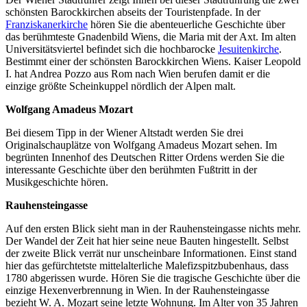
schönsten Barockkirchen abseits der Touristenpfade. In der
Franziskanerkirche
hören Sie die abenteuerliche Geschichte über
das berühmteste Gnadenbild Wiens, die Maria mit der Axt. Im alten
Universitätsviertel befindet sich die hochbarocke
Jesuitenkirche
.
Bestimmt einer der schönsten Barockkirchen Wiens. Kaiser Leopold
I. hat Andrea Pozzo aus Rom nach Wien berufen damit er die
einzige größte Scheinkuppel nördlich der Alpen malt.
Wolfgang Amadeus Mozart
Bei diesem Tipp in der Wiener Altstadt werden Sie drei
Originalschauplätze von Wolfgang Amadeus Mozart sehen. Im
begrünten Innenhof des Deutschen Ritter Ordens werden Sie die
interessante Geschichte über den berühmten Fußtritt in der
Musikgeschichte hören.
Rauhensteingasse
Auf den ersten Blick sieht man in der Rauhensteingasse nichts mehr.
Der Wandel der Zeit hat hier seine neue Bauten hingestellt. Selbst
der zweite Blick verrät nur unscheinbare Informationen. Einst stand
hier das gefürchtetste mittelalterliche Malefizspitzbubenhaus, dass
1780 abgerissen wurde. Hören Sie die tragische Geschichte über die
einzige Hexenverbrennung in Wien. In der Rauhensteingasse
bezieht W. A. Mozart seine letzte Wohnung. Im Alter von 35 Jahren