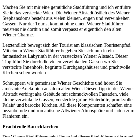
Machen Sie mit mir eine gemütliche Stadtführung und ich entführe
Sie in das versteckte Wien. Die Wiener Altstadt östlich des Wiener
Stephansdoms besteht aus vielen kleinen, engen und verwinkelten
Gassen. Nur der Tourist kommt ohne einen Wiener Stadtführer
meistens nie dorthin und somit verpasst er eigentlich den alten
Wiener Charme.
Letztendlich bewegt sich der Tourist am klassischen Touristenpfad.
Mit einem Wiener Stadtführer begeben Sie sich nun in ein
fantastisches Labyrinth in der versteckten Wiener Altstadt. Dieser
Tipp führt Sie durch die vielen verwinkelten Gassen wo Sie
versteckte Innenhöfe, begrünte Durchgangshäuser und prachtvolle
Kirchen sehen werden.
Schnuppern wir gemeinsam Wiener Geschichte und hören Sie
amüsante Anekdoten aus dem alten Wien. Dieser Tipp in der Wiener
Altstadt verbirgt alte Gebäude mit schmuckvollen Fassaden, viele
kleine verwinkelte Gassen, versteckte grüne Hinterhöfe, prunkvolle
Palais‘ und barocke Kirchen. All diese Komponenten schaffen eine
bezaubernde und romantische Altwiener Atmosphäre und laden zum
Flanieren ein.
Prachtvolle Barockkirchen
Der Wiener Stadtführer zeigt Ihnen bei dieser Stadtführung die zwei