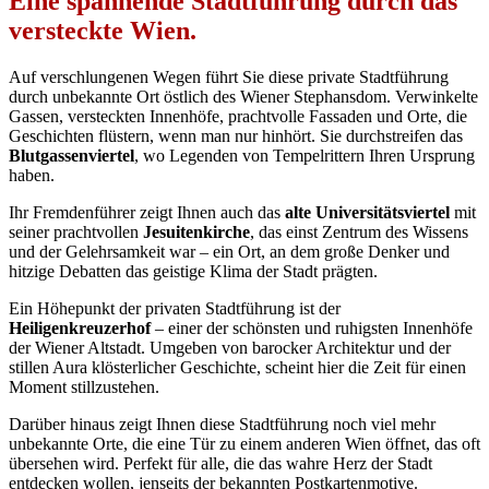
Eine spannende Stadtführung durch das
versteckte Wien.
Auf verschlungenen Wegen führt Sie diese private Stadtführung
durch unbekannte Ort östlich des Wiener Stephansdom. Verwinkelte
Gassen, versteckten Innenhöfe, prachtvolle Fassaden und Orte, die
Geschichten flüstern, wenn man nur hinhört. Sie durchstreifen das
Blutgassenviertel
, wo Legenden von Tempelrittern Ihren Ursprung
haben.
Ihr Fremdenführer zeigt Ihnen auch das
alte Universitätsviertel
mit
seiner prachtvollen
Jesuitenkirche
, das einst Zentrum des Wissens
und der Gelehrsamkeit war – ein Ort, an dem große Denker und
hitzige Debatten das geistige Klima der Stadt prägten.
Ein Höhepunkt der privaten Stadtführung ist der
Heiligenkreuzerhof
– einer der schönsten und ruhigsten Innenhöfe
der Wiener Altstadt. Umgeben von barocker Architektur und der
stillen Aura klösterlicher Geschichte, scheint hier die Zeit für einen
Moment stillzustehen.
Darüber hinaus zeigt Ihnen diese Stadtführung noch viel mehr
unbekannte Orte, die eine Tür zu einem anderen Wien öffnet, das oft
übersehen wird. Perfekt für alle, die das wahre Herz der Stadt
entdecken wollen, jenseits der bekannten Postkartenmotive.