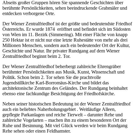
Abseits großer Gruppen hören Sie spannende Geschichten über
berühmte Persönlichkeiten, sehen beeindruckende Grabmäler und
entdecken verborgene Orte.
Der Wiener Zentralfriedhof ist der größte und bedeutendste Friedhof
Österreichs. Er wurde 1874 eröffnet und befindet sich im Südosten
von Wien im 11. Bezirk (Simmering). Mit einer Fläche von knapp
250 Hektar ist er nicht nur eine letzte Ruhestätte von mehr als drei
Millionen Menschen, sondern auch ein bedeutender Ort der Kultur,
Geschichte und Natur. Ihr privater Rundgang auf dem Wiener
Zentralfriedhof beginnt beim 2. Tor.
Der Wiener Zentralfriedhof beherbergt zahlreiche Ehrengräber
berühmter Persönlichkeiten aus Musik, Kunst, Wissenschaft und
Politik. Schon beim 2. Tor sehen Sie die prachtvolle
Jugendstillkirche Karl-Borromäus-Kirche und bildet das
architektonische Zentrum des Geländes. Der Rundgang beinhaltet
ebenso eine fachkundige Besichtigung der Friedhofskirche.
Neben seiner historischen Bedeutung ist der Wiener Zentralfriedhof
auch ein beliebtes Naherholungsgebiet . Weitläufige Alleen,
gepflegte Parkanlagen und reiche Tierwelt – darunter Rehe und
zahlreiche Vogelarten – machen ihn zu einem besonderen Ort der
Ruhe und Besinnung. Mit viel Glück werden wir beim Rundgang
Rehe sehen oder einen Feldhamster.