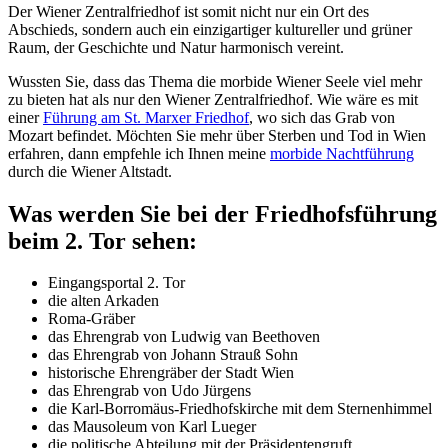
Der Wiener Zentralfriedhof ist somit nicht nur ein Ort des
Abschieds, sondern auch ein einzigartiger kultureller und grüner
Raum, der Geschichte und Natur harmonisch vereint.
Wussten Sie, dass das Thema die morbide Wiener Seele viel mehr
zu bieten hat als nur den Wiener Zentralfriedhof. Wie wäre es mit
einer
Führung am St. Marxer Friedhof
, wo sich das Grab von
Mozart befindet. Möchten Sie mehr über Sterben und Tod in Wien
erfahren, dann empfehle ich Ihnen meine
morbide Nachtführung
durch die Wiener Altstadt.
Was werden Sie bei der Friedhofsführung
beim 2. Tor sehen:
Eingangsportal 2. Tor
die alten Arkaden
Roma-Gräber
das Ehrengrab von Ludwig van Beethoven
das Ehrengrab von Johann Strauß Sohn
historische Ehrengräber der Stadt Wien
das Ehrengrab von Udo Jürgens
die Karl-Borromäus-Friedhofskirche mit dem Sternenhimmel
das Mausoleum von Karl Lueger
die politische Abteilung mit der Präsidentengruft